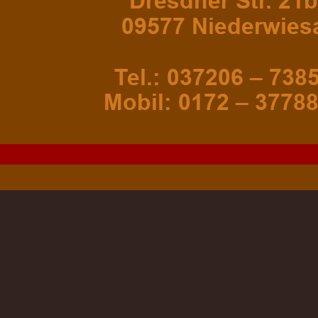
Dresdner Str. 21b
09577 Niederwies
Tel.: 037206 – 7385
Mobil: 0172 – 3778